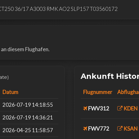
T250 36/17 A3003 RMK AO2 SLP157 T03560172
e an diesem Flughafen.
Ankunft Histo
ate)
Datum
Flugnummer
Abflugha
2026-07-19 14:18:55
FWV312
KDEN
2026-07-19 14:36:21
FWV772
KSAN
2026-04-25 11:58:57