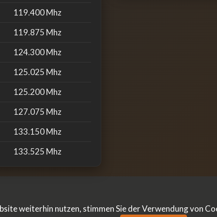
119.400 Mhz
119.875 Mhz
124.300 Mhz
125.025 Mhz
125.200 Mhz
127.075 Mhz
133.150 Mhz
133.525 Mhz
133.625 Mhz
135.500 Mhz
ite weiterhin nutzen, stimmen Sie der Verwendung von Cook
135.975 Mhz