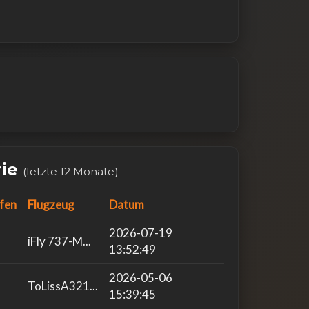
rie
(letzte 12 Monate)
fen
Flugzeug
Datum
2026-07-19
iFly 737-M...
13:52:49
2026-05-06
ToLissA321...
15:39:45