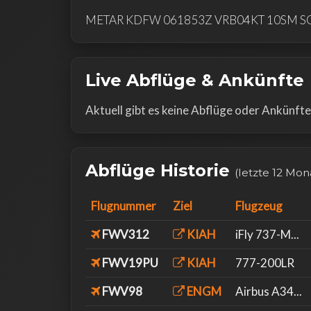
METAR KDFW 061853Z VRB04KT 10SM SC
Live Abflüge & Ankünfte
Aktuell gibt es keine Abflüge oder Ankünft
Abflüge Historie
(letzte 12 Mon
Flugnummer
Ziel
Flugzeug
FWV312
KIAH
iFly 737-M...
FWV19PU
KIAH
777-200LR
FWV98
ENGM
Airbus A34...