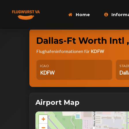
Home
Inform
Dallas-Ft Worth Intl 
Flughafeninformationen für
KDFW
ICAO
STAD
KDFW
Dall
Airport Map
+
−