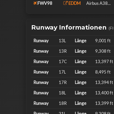
FWV98
EDDM
Airbus A38...
Runway Informationen
(F
Runway
13L
Länge
9,001 ft
Runway
13R
Länge
9,308 ft
Runway
17C
Länge
13,397 ft
Runway
17L
Länge
8,495 ft
Runway
17R
Länge
13,394 ft
Runway
18L
Länge
13,400 ft
Runway
18R
Länge
13,399 ft
Runway
31L
Länge
9,308 ft