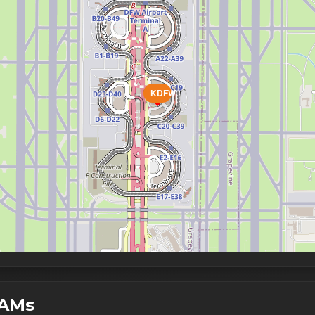
KDFW
TAMs