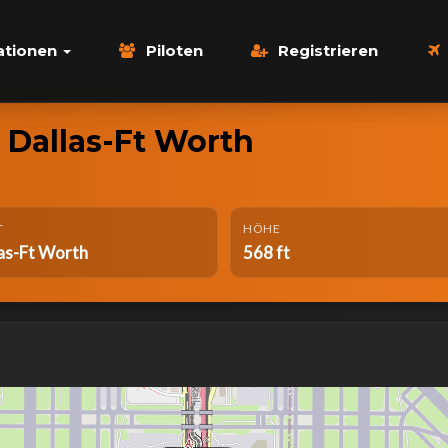
ationen
Piloten
Registrieren
, Dallas-Ft Worth
T
HÖHE
as-Ft Worth
568 ft