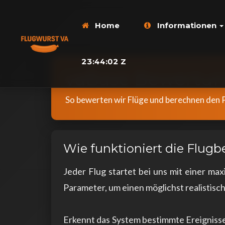
Home
Informationen
23:44:03 Z
vaBase Bewertun
So bewerten wir Flüge und berechnen den 
Wie funktioniert die Flug
Jeder Flug startet bei uns mit einer m
Parameter, um einen möglichst realistisc
Erkennt das System bestimmte Ereigniss