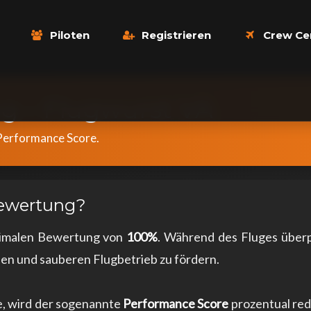
Piloten
Registrieren
Crew Ce
g – Flugwurst VA
Performance Score.
bewertung?
aximalen Bewertung von
100%
. Während des Fluges über
hen und sauberen Flugbetrieb zu fördern.
e, wird der sogenannte
Performance Score
prozentual red