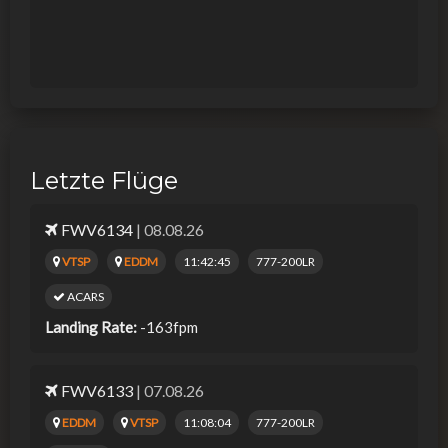
Letzte Flüge
FWV6134
| 08.08.26
VTSP
EDDM
11:42:45
777-200LR
ACARS
Landing Rate:
-163fpm
FWV6133
| 07.08.26
EDDM
VTSP
11:08:04
777-200LR