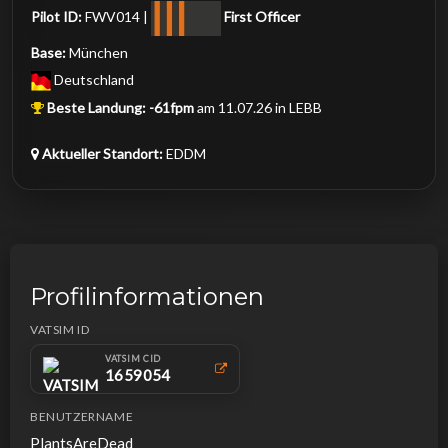
Pilot ID:
FWV014 |
First Officer
Base:
München
Deutschland
Beste Landung:
-61fpm
am 11.07.26 in LEBB
Aktueller Standort:
EDDM
Profilinformationen
VATSIM ID
VATSIM CID
1659054
BENUTZERNAME
PlantsAreDead