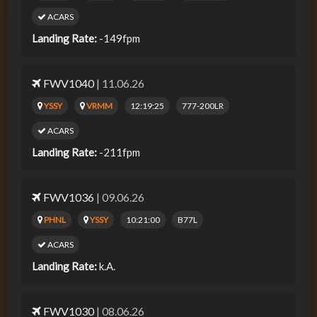
ACARS
Landing Rate:
-149fpm
FWV1040
| 11.06.26
YSSY
VRMM
12:19:25
777-200LR
ACARS
Landing Rate:
-211fpm
FWV1036
| 09.06.26
PHNL
YSSY
10:21:00
B77L
ACARS
Landing Rate:
k.A.
FWV1030
| 08.06.26