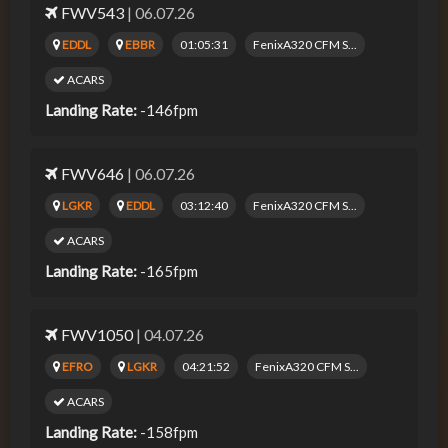
FWV543
| 06.07.26
EDDL
EBBR
01:05:31
FenixA320 CFM S...
ACARS
Landing Rate:
-146fpm
FWV646
| 06.07.26
LGKR
EDDL
03:12:40
FenixA320 CFM S...
ACARS
Landing Rate:
-165fpm
FWV1050
| 04.07.26
EFRO
LGKR
04:21:52
FenixA320 CFM S...
ACARS
Landing Rate:
-158fpm