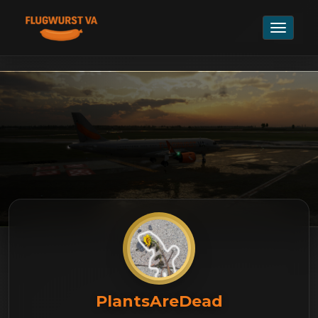
Navigat
umschal
PlantsAreDead