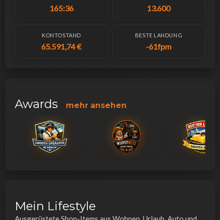
165:36
13.600
KONTOSTAND
BESTE LANDUNG
65.591,74 €
-61fpm
Awards
mehr ansehen
Mein Lifestyle
Ausgerüstete Shop-Items aus Wohnen, Urlaub, Auto und