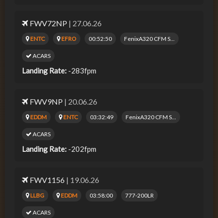
FWV72NP
| 27.06.26
ENTC
EFRO
00:52:50
FenixA320 CFM S...
ACARS
Landing Rate:
-283fpm
FWV9NP
| 20.06.26
EDDM
ENTC
03:32:49
FenixA320 CFM S...
ACARS
Landing Rate:
-202fpm
FWV1156
| 19.06.26
LLBG
EDDM
03:58:00
777-200LR
ACARS