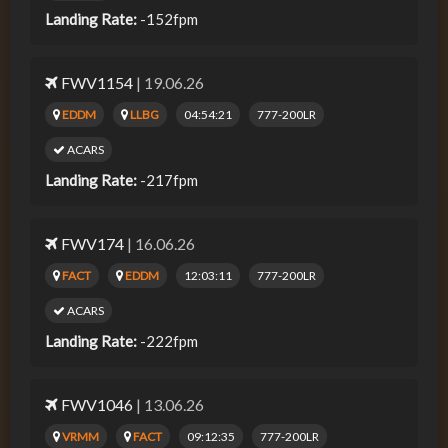
Landing Rate:
-152fpm
FWV1154
| 19.06.26
EDDM
LLBG
04:54:21
777-200LR
ACARS
Landing Rate:
-217fpm
FWV174
| 16.06.26
FACT
EDDM
12:03:11
777-200LR
ACARS
Landing Rate:
-222fpm
FWV1046
| 13.06.26
VRMM
FACT
09:12:35
777-200LR